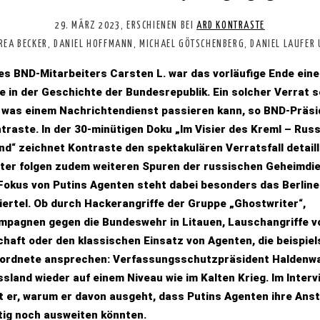
29. MÄRZ 2023, ERSCHIENEN BEI
ARD KONTRASTE
DREA BECKER, DANIEL HOFFMANN, MICHAEL GÖTSCHENBERG, DANIEL LAUFER
s BND-Mitarbeiters Carsten L. war das vorläufige Ende ein
 in der Geschichte der Bundesrepublik. Ein solcher Verrat s
was einem Nachrichtendienst passieren kann, so BND-Präsi
ntraste. In der 30-minütigen Doku „Im Visier des Kreml – Rus
d“ zeichnet Kontraste den spektakulären Verratsfall detaill
ter folgen zudem weiteren Spuren der russischen Geheimdie
Fokus von Putins Agenten steht dabei besonders das Berline
ertel. Ob durch Hackerangriffe der Gruppe „Ghostwriter“,
pagnen gegen die Bundeswehr in Litauen, Lauschangriffe v
haft oder den klassischen Einsatz von Agenten, die beispie
rdnete ansprechen: Verfassungsschutzpräsident Haldenwan
sland wieder auf einem Niveau wie im Kalten Krieg. Im Interv
t er, warum er davon ausgeht, dass Putins Agenten ihre An
tig noch ausweiten könnten.