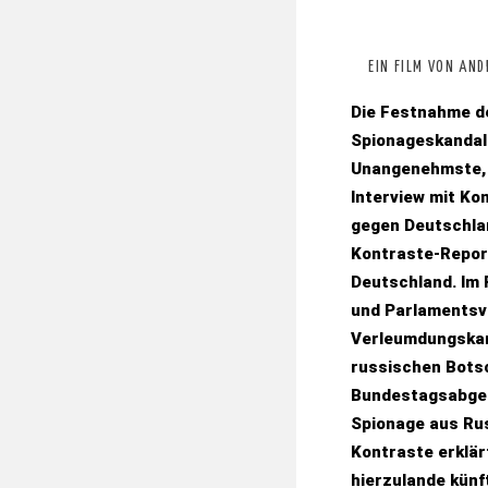
EIN FILM VON AN
Die Festnahme de
Spionageskandale
Unangenehmste, 
Interview mit Ko
gegen Deutschlan
Kontraste-Repor
Deutschland. Im 
und Parlamentsvi
Verleumdungskam
russischen Botsc
Bundestagsabgeo
Spionage aus Rus
Kontraste erklär
hierzulande künf