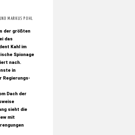
 UND MARKUS POHL
es der größten
ei das
dent Kahl im
sische Spionage
iert nach.
nste in
r Regierungs-
om Dach der
lsweise
g sieht die
iew mit
strengungen