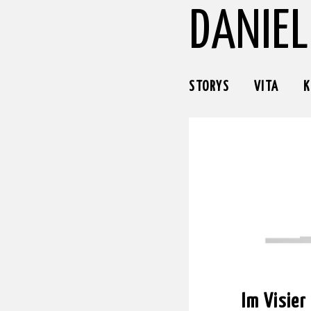
DANIEL
STORYS
VITA
K
Im Visie