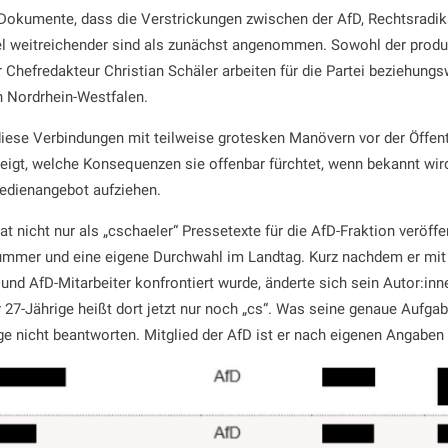
Dokumente, dass die Verstrickungen zwischen der AfD, Rechtsradik
iel weitreichender sind als zunächst angenommen. Sowohl der produ
r Chefredakteur Christian Schäler arbeiten für die Partei beziehungs
n Nordrhein-Westfalen.
diese Verbindungen mit teilweise grotesken Manövern vor der Öffent
zeigt, welche Konsequenzen sie offenbar fürchtet, wenn bekannt wird
edienangebot aufziehen.
at nicht nur als „cschaeler“ Pressetexte für die AfD-Fraktion veröffen
mmer und eine eigene Durchwahl im Landtag. Kurz nachdem er mit 
nd AfD-Mitarbeiter konfrontiert wurde, änderte sich sein Autor:inn
r 27-Jährige heißt dort jetzt nur noch „cs“. Was seine genaue Aufgab
age nicht beantworten. Mitglied der AfD ist er nach eigenen Angaben 