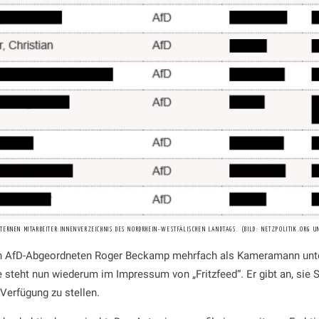
INTERNEN MITARBEITER:INNENVERZEICHNIS DES NORDRHEIN-WESTFÄLISCHEN LANDTAGS. (BILD: NETZPOLITIK.ORG U
n AfD-Abgeordneten Roger Beckamp mehrfach als Kameramann unte
teht nun wiederum im Impressum von „Fritzfeed“. Er gibt an, sie Sc
Verfügung zu stellen.