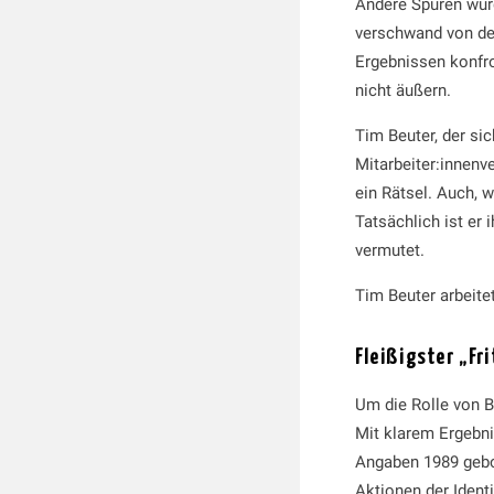
Andere Spuren wurd
verschwand von der
Ergebnissen konfro
nicht äußern.
Tim Beuter, der si
Mitarbeiter:innenv
ein Rätsel. Auch, 
Tatsächlich ist er 
vermutet.
Tim Beuter arbeite
Fleißigster „Fr
Um die Rolle von B
Mit klarem Ergebni
Angaben 1989 gebo
Aktionen der Ident