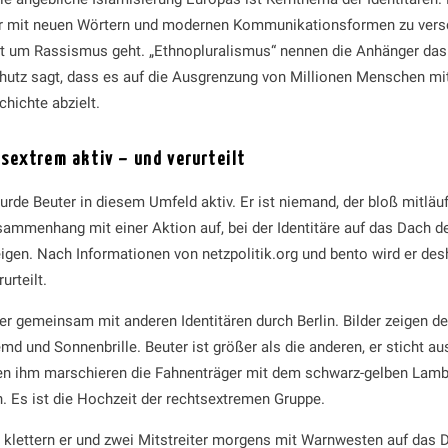
r mit neuen Wörtern und modernen Kommunikationsformen zu versc
it um Rassismus geht. „Ethnopluralismus“ nennen die Anhänger da
hutz sagt, dass es auf die Ausgrenzung von Millionen Menschen mi
hichte abzielt.
sextrem aktiv – und verurteilt
rde Beuter in diesem Umfeld aktiv. Er ist niemand, der bloß mitläu
usammenhang mit einer Aktion auf, bei der Identitäre auf das Dach d
gen. Nach Informationen von netzpolitik.org und bento wird er des
urteilt.
 er gemeinsam mit anderen Identitären durch Berlin. Bilder zeigen 
 und Sonnenbrille. Beuter ist größer als die anderen, er sticht a
ben ihm marschieren die Fahnenträger mit dem schwarz-gelben Lam
 Es ist die Hochzeit der rechtsextremen Gruppe.
klettern er und zwei Mitstreiter morgens mit Warnwesten auf das 