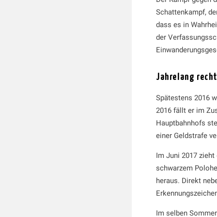
Schattenkampf, de
dass es in Wahrhe
der Verfassungssc
Einwanderungsgesc
Jahrelang recht
Spätestens 2016 wu
2016 fällt er im Z
Hauptbahnhofs stei
einer Geldstrafe ver
Im Juni 2017 zieht
schwarzem Polohemd
heraus. Direkt ne
Erkennungszeichen.
Im selben Sommer 