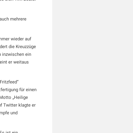
r auch mehrere
 immer wieder auf
ndert die Kreuzzüge
 inzwischen ein
eint er weitaus
Fritzfeed“
fertigung für einen
Motto „Heilige
f Twitter klagte er
ämpfe und
s ist ein