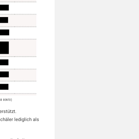
ND BENTO)
rstützt.
häler lediglich als