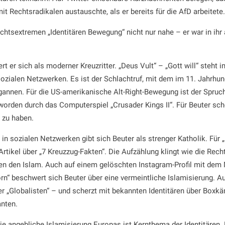
t Rechtsradikalen austauschte, als er bereits für die AfD arbeitete.
echtsextremen „Identitären Bewegung“ nicht nur nahe – er war in ih
ert er sich als moderner Kreuzritter. „Deus Vult“ – „Gott will“ steht
 sozialen Netzwerken. Es ist der Schlachtruf, mit dem im 11. Jahrhu
nnen. Für die US-amerikanische Alt-Right-Bewegung ist der Spruch
rden durch das Computerspiel „Crusader Kings II“. Für Beuter sch
 zu haben.
 in sozialen Netzwerken gibt sich Beuter als strenger Katholik. Für „
Artikel über „7 Kreuzzug-Fakten“. Die Aufzählung klingt wie die Recht
n den Islam. Auch auf einem gelöschten Instagram-Profil mit dem 
orn“ beschwert sich Beuter über eine vermeintliche Islamisierung. Au
r „Globalisten“ – und scherzt mit bekannten Identitären über Boxk
nten.
e angebliche Islamisierung Europas ist Kernthema der Identitären. E