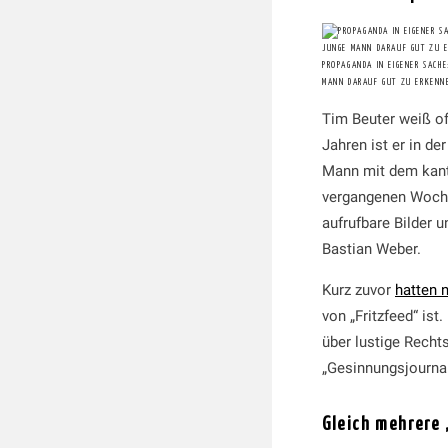
PROPAGANDA IN EIGENER SACHE
MANN DARAUF GUT ZU ERKENNE
Tim Beuter weiß of
Jahren ist er in d
Mann mit dem kanti
vergangenen Woche
aufrufbare Bilder u
Bastian Weber.
Kurz zuvor
hatten n
von „Fritzfeed“ ist
über lustige Recht
„Gesinnungsjournal
Gleich mehrere 