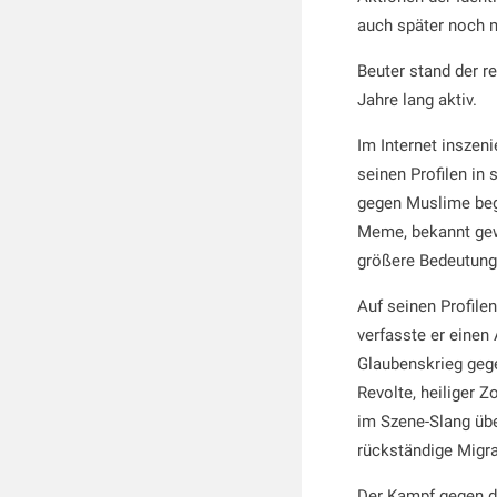
auch später noch mi
Beuter stand der r
Jahre lang aktiv.
Im Internet inszeni
seinen Profilen in
gegen Muslime bega
Meme, bekannt gewo
größere Bedeutung
Auf seinen Profilen
verfasste er einen 
Glaubenskrieg gege
Revolte, heiliger Z
im Szene-Slang übe
rückständige Migra
Der Kampf gegen di