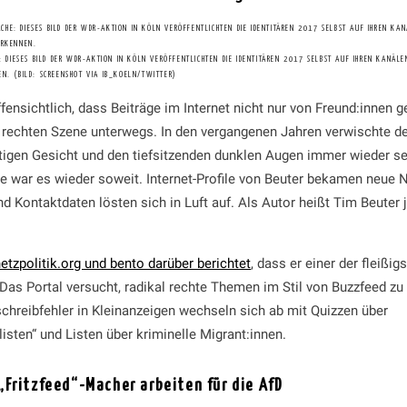
: DIESES BILD DER WDR-AKTION IN KÖLN VERÖFFENTLICHTEN DIE IDENTITÄREN 2017 SELBST AUF IHREN KANÄLEN
N. (BILD: SCREENSHOT VIA IB_KOELN/TWITTER)
fensichtlich, dass Beiträge im Internet nicht nur von Freund:innen g
er rechten Szene unterwegs. In den vergangenen Jahren verwischte d
gen Gesicht und den tiefsitzenden dunklen Augen immer wieder sei
 war es wieder soweit. Internet-Profile von Beuter bekamen neue 
nd Kontaktdaten lösten sich in Luft auf. Als Autor heißt Tim Beuter j
etzpolitik.org und bento darüber berichtet
, dass er einer der fleißi
. Das Portal versucht, radikal rechte Themen im Stil von Buzzfeed zu 
schreibfehler in Kleinanzeigen wechseln sich ab mit Quizzen über
isten“ und Listen über kriminelle Migrant:innen.
„Fritzfeed“-Macher arbeiten für die AfD