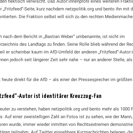
en hektisch verwischt. Das Autor:innenprofil eines weiteren Frakti
 „Fritzfeed“-Seite, kurz nachdem netzpolitik.org und bento ihn mit 
ntierten. Die Fraktion selbst will sich zu den rechten Medienmacher
ch nach dem Bericht in „Bastian Weber“ umbenannte, ist nicht im
erzeichnis des Landtags zu finden. Seine Rolle blieb während der Re
weil er scheinbar kaum im AfD-Umfeld der anderen „Fritzfeed“-Autor:
ihnen jedoch seit längerer Zeit sehr nahe – nur an anderer Stelle, al
t heute direkt für die AfD – als einer der Pressesprecher im größte
itzfeed“-Autor ist identitärer Kreuzzug-Fan
euter zu verstehen, haben netzpolitik.org und bento mehr als 1000 
s: Auf einer zweistelligen Zahl an Fotos ist zu sehen, wie der Mann
ren wurde, immer wieder inmitten von Rechtsextremen demonstrier
itären teilnahm. Auf Twitter einsehbare Kurznachrichten belegen, d