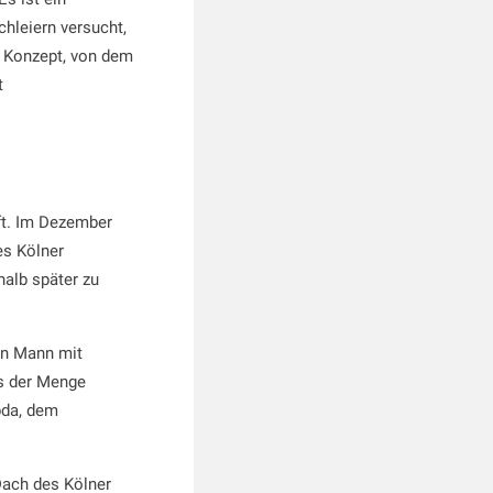
hleiern versucht,
s Konzept, von dem
t
ft. Im Dezember
es Kölner
halb später zu
den Mann mit
us der Menge
bda, dem
Dach des Kölner