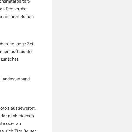
onsmitarbeiters
den Recherche-
n in ihren Reihen
cherche lange Zeit
innen auftauchte.
s zunächst
n Landesverband.
Fotos ausgewertet.
, der nach eigenen
te oder an
ass sich Tim Beuter