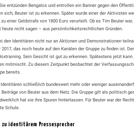
e entzünden Bengalos und entrollen ein Banner gegen den Öffentli
en sich, Beuter ist zu erkennen. Später wurde einer der Aktivisten w
u einer Geldstrafe von 1800 Euro verurteilt. Ob es Tim Beuter war, 
 heute nicht sagen – aus persönlichkeitsrechtlichen Gründen.
i den Identitären nicht nur an Aktionen und Demonstrationen teilna
017, das noch heute auf den Kanälen der Gruppe zu finden ist. Der
oxtraining. Sein Gesicht ist gut zu erkennen. Spätestens jetzt kann
ären mitmischt. Zu diesem Zeitpunkt beobachtet der Verfassungssch
pe bereits.
dentitären schließlich bundesweit mehr oder weniger auseinanderf
Beiträge von Beuter aus dem Netz. Die Gruppe gilt als politisch ges
dwerklich hat sie ihre Spuren hinterlassen. Für Beuter war der Rec
te Schule.
 zu identitärem Pressesprecher